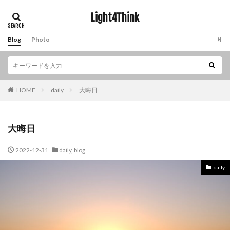
Light4Think
Blog
Photo
HOME
daily
大晦日
大晦日
2022-12-31
daily
,
blog
daily